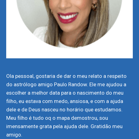
Ola pessoal, gostaria de dar o meu relato a respeito
do astrólogo amigo Paulo Randow. Ele me ajudou a
escolher a melhor data para o nascimento do meu
filho, eu estava com medo, ansiosa, e com a ajuda
dele e de Deus nasceu no horário que estudamos.
Meu filho é tudo oq o mapa demostrou, sou
imensamente grata pela ajuda dele. Gratidão meu
amigo.