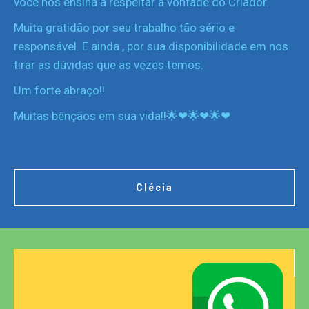
você nos ensina a respeitar a vontade do Criador.
Muita gratidão por seu trabalho tão sério e
responsável. E ainda , por sua disponibilidade em nos
tirar as dúvidas que as vezes temos.
Um forte abraço!!
Muitas bênçãos em sua vida!!🌟❤🌟❤🌟❤
Clécia